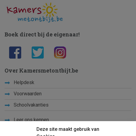
Boek direct bij de eigenaar!
Over Kamersmetontbijt.be
Helpdesk
Voorwaarden
Schoolvakanties
Leer ons kennen
Deze site maakt gebruik van
Privacy