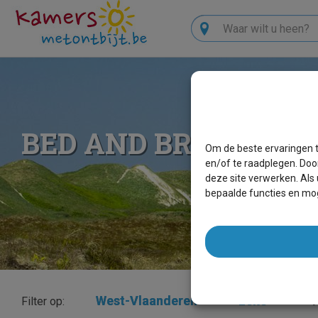
Zoeken
BED AND BREAKFAST
Om de beste ervaringen t
en/of te raadplegen. Doo
deze site verwerken. Als
bepaalde functies en mog
West-Vlaanderen
×
Leke
×
Filter op: