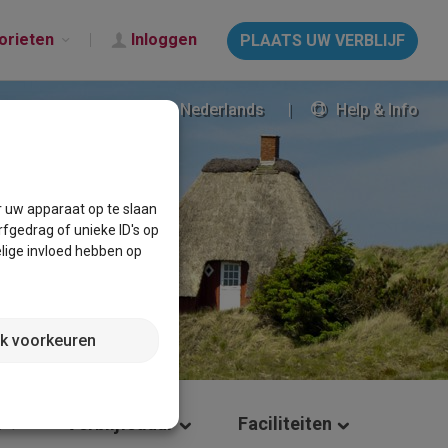
orieten
Inloggen
PLAATS UW VERBLIJF
Nederlands
Help & Info
r uw apparaat op te slaan
fgedrag of unieke ID's op
lige invloed hebben op
jk voorkeuren
m
Verblijfsduur
Faciliteiten