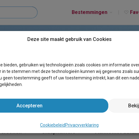
Bestemmingen
Fav
Deze site maakt gebruik van Cookies
 LEKE
e bieden, gebruiken wij technologieën zoals cookies om informatie ove
r in te stemmen met deze technologieën kunnen wij gegevens zoals sur
 u geen toestemming geeft of uw toestemming intrekt, kan dit een nade
elijkheden.
Accepteren
Beki
Cookiebeleid
Privacyverklaring
Personen
Slaapkamers
Aankomst datu