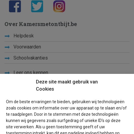
Over Kamersmetontbijt.be
Helpdesk
Voorwaarden
Schoolvakanties
Leer ons kennen
Deze site maakt gebruik van
Privacy
Cookies
Links
Om de beste ervaringen te bieden, gebruiken wij technologieën
Sitemap
zoals cookies om informatie over uw apparaat op te slaan en/of
te raadplegen. Door in te stemmen met deze technologieën
Blog
kunnen wij gegevens zoals surfgedrag of unieke ID's op deze
site verwerken. Als u geen toestemming geeft of uw
Voor eigenaren
toestemming intrekt, kan dit een nadelige invloed hebben op