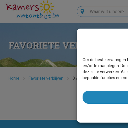
Zoeken
FAVORIETE VERBLIJVEN
Om de beste ervaringen t
en/of te raadplegen. Doo
deze site verwerken. Als
bepaalde functies en mog
Home
Favoriete verblijven
0 verblijven
Favoriete v
U hebt nog geen favorie