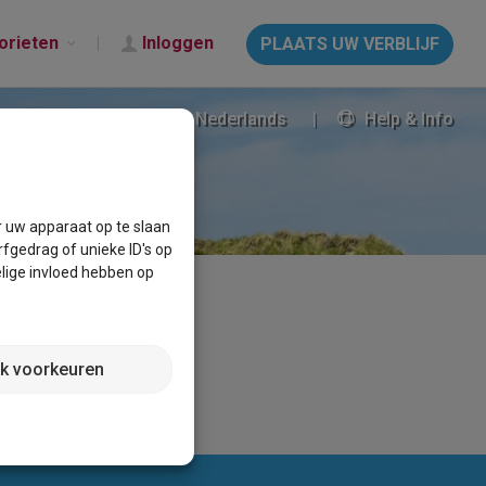
orieten
Inloggen
PLAATS UW VERBLIJF
Nederlands
Help & Info
r uw apparaat op te slaan
fgedrag of unieke ID's op
lige invloed hebben op
jk voorkeuren