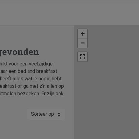
+
−
 gevonden
hikt voor een veelzijdige
enaar een bed and breakfast
eeft alles wat je nodig hebt.
eakfast of ga met z'n allen op
tmolen bezoeken. Er zijn ook
Sorteer op