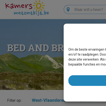
Zoeken
BED AND BREAKFAS
Om de beste ervaringen t
en/of te raadplegen. Doo
deze site verwerken. Als
bepaalde functies en mog
West-Vlaanderen
×
Zarren
×
Filter op: