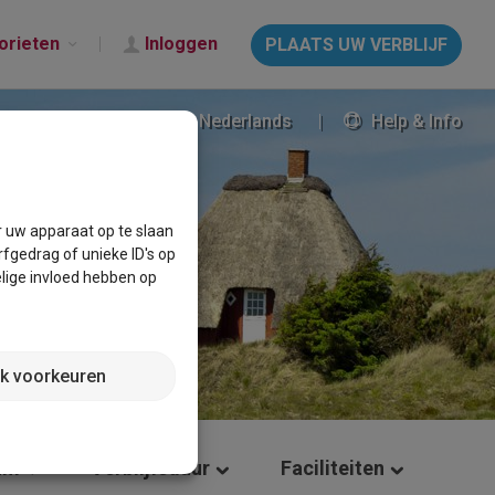
orieten
Inloggen
PLAATS UW VERBLIJF
Nederlands
Help & Info
r uw apparaat op te slaan
fgedrag of unieke ID's op
lige invloed hebben op
jk voorkeuren
um
Verblijfsduur
Faciliteiten