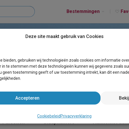
Bestemmingen
Fav
Deze site maakt gebruik van Cookies
T ZARREN
e bieden, gebruiken wij technologieën zoals cookies om informatie ove
r in te stemmen met deze technologieën kunnen wij gegevens zoals sur
 u geen toestemming geeft of uw toestemming intrekt, kan dit een nade
elijkheden.
Accepteren
Beki
Cookiebeleid
Privacyverklaring
Personen
Slaapkamers
Aankomst dat