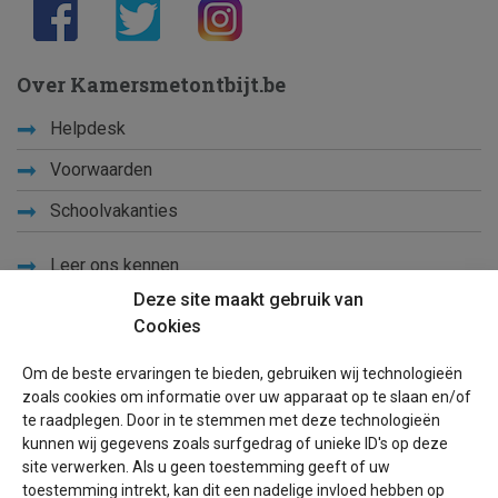
Over Kamersmetontbijt.be
Helpdesk
Voorwaarden
Schoolvakanties
Leer ons kennen
Deze site maakt gebruik van
Privacy
Cookies
Links
Om de beste ervaringen te bieden, gebruiken wij technologieën
Sitemap
zoals cookies om informatie over uw apparaat op te slaan en/of
te raadplegen. Door in te stemmen met deze technologieën
Blog
kunnen wij gegevens zoals surfgedrag of unieke ID's op deze
site verwerken. Als u geen toestemming geeft of uw
Voor eigenaren
toestemming intrekt, kan dit een nadelige invloed hebben op