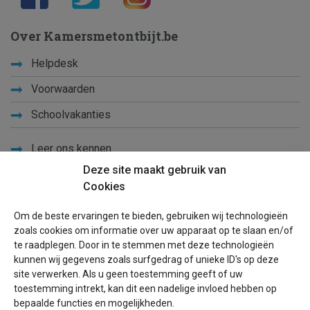
Over Kamersmetontbijt.be
Helpdesk
Voorwaarden
Schoolvakanties
Leer ons kennen
Deze site maakt gebruik van
Privacy
Cookies
Links
Om de beste ervaringen te bieden, gebruiken wij technologieën
Sitemap
zoals cookies om informatie over uw apparaat op te slaan en/of
te raadplegen. Door in te stemmen met deze technologieën
Blog
kunnen wij gegevens zoals surfgedrag of unieke ID's op deze
site verwerken. Als u geen toestemming geeft of uw
Voor eigenaren
toestemming intrekt, kan dit een nadelige invloed hebben op
bepaalde functies en mogelijkheden.