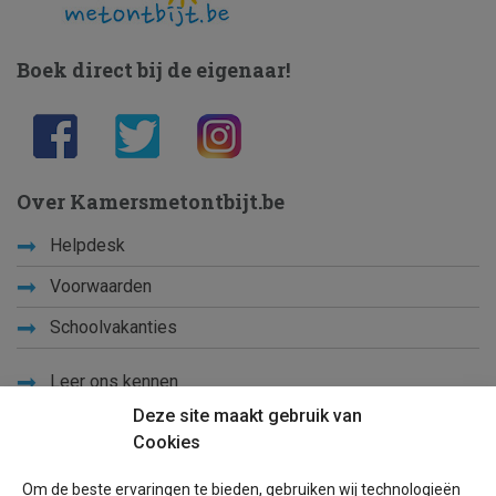
Boek direct bij de eigenaar!
Over Kamersmetontbijt.be
Helpdesk
Voorwaarden
Schoolvakanties
Leer ons kennen
Deze site maakt gebruik van
Privacy
Cookies
Links
Om de beste ervaringen te bieden, gebruiken wij technologieën