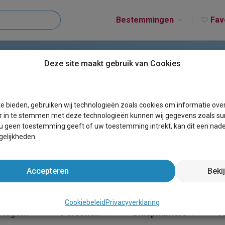
Bestemmingen
Fav
Deze site maakt gebruik van Cookies
ST WORTEGEM-PETEGE
e bieden, gebruiken wij technologieën zoals cookies om informatie ove
r in te stemmen met deze technologieën kunnen wij gegevens zoals sur
 u geen toestemming geeft of uw toestemming intrekt, kan dit een nade
elijkheden.
Accepteren
Beki
Cookiebeleid
Privacyverklaring
etegem
×
Personen
Slaapkamers
A