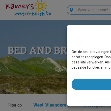
Zoeken
BED AND BREAKFA
Om de beste ervaringen t
en/of te raadplegen. Doo
deze site verwerken. Als
bepaalde functies en mog
West-Vlaanderen
×
Wortegem-P
Filter op: