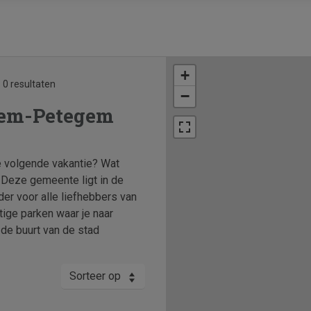
+
0 resultaten
−
gem-Petegem
 volgende vakantie? Wat
Deze gemeente ligt in de
er voor alle liefhebbers van
tige parken waar je naar
n de buurt van de stad
Sorteer op