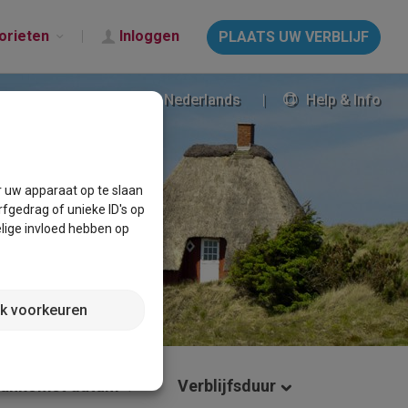
orieten
Inloggen
PLAATS UW VERBLIJF
Nederlands
Help & Info
M
r uw apparaat op te slaan
fgedrag of unieke ID's op
lige invloed hebben op
jk voorkeuren
ankomst datum
Verblijfsduur