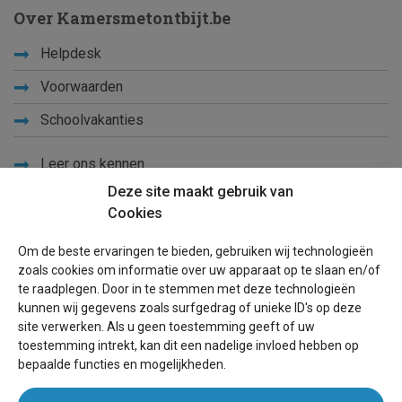
Over Kamersmetontbijt.be
Helpdesk
Voorwaarden
Schoolvakanties
Leer ons kennen
Deze site maakt gebruik van
Privacy
Cookies
Links
Om de beste ervaringen te bieden, gebruiken wij technologieën
Sitemap
zoals cookies om informatie over uw apparaat op te slaan en/of
te raadplegen. Door in te stemmen met deze technologieën
Blog
kunnen wij gegevens zoals surfgedrag of unieke ID's op deze
site verwerken. Als u geen toestemming geeft of uw
Voor eigenaren
toestemming intrekt, kan dit een nadelige invloed hebben op
bepaalde functies en mogelijkheden.
Een advertentie plaatsen