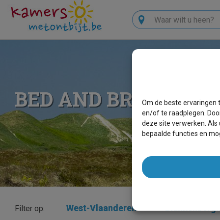
Zoeken
BED AND BREAKFAS
Om de beste ervaringen t
en/of te raadplegen. Doo
deze site verwerken. Als
bepaalde functies en mog
West-Vlaanderen
×
Blankenberg
Filter op: