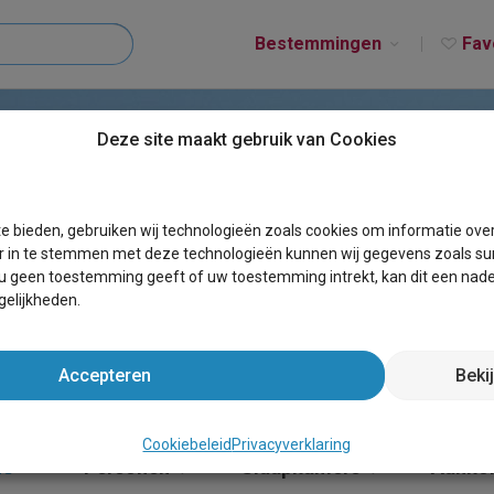
Bestemmingen
Fav
Deze site maakt gebruik van Cookies
T BLANKENBERGHE
e bieden, gebruiken wij technologieën zoals cookies om informatie ove
r in te stemmen met deze technologieën kunnen wij gegevens zoals sur
 u geen toestemming geeft of uw toestemming intrekt, kan dit een nade
elijkheden.
Accepteren
Beki
Cookiebeleid
Privacyverklaring
he
×
Personen
Slaapkamers
Aanko