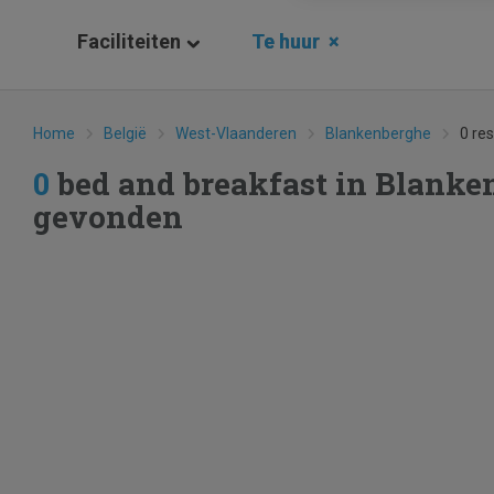
Faciliteiten
Te huur
×
Home
België
West-Vlaanderen
Blankenberghe
0 re
0
bed and breakfast in Blanke
gevonden