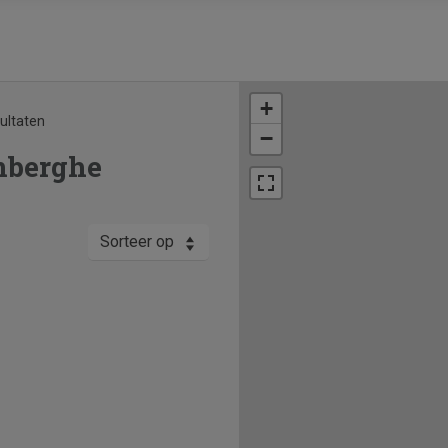
+
sultaten
−
nberghe
Sorteer op