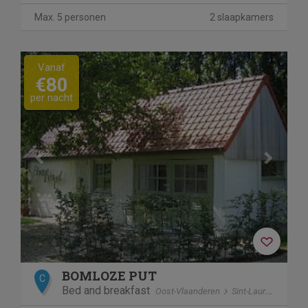
Max. 5 personen
2 slaapkamers
Previous
Next
Vanaf
€80
per nacht
BOMLOZE PUT
C
Bed and breakfast
Oost-Vlaanderen
Sint-Laureins