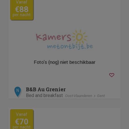
Vanaf
€88
per nacht
B&B Au Grenier
N
Bed and breakfast
Oost-Vlaanderen
Gent
Vanaf
€70
per nacht