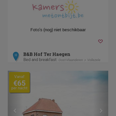
B&B Hof Ter Haegen
H
Bed and breakfast
Oost-Vlaanderen
Vollezele
Previous
Next
Vanaf
€65
per nacht