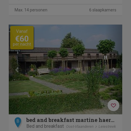
Max. 14 personen
6 slaapkamers
Previous
Next
Vanaf
€60
per nacht
bed and breakfast martine haerens
B
Bed and breakfast
Oost-Vlaanderen
Leiestreek