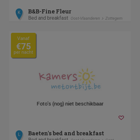
B&B-Fine Fleur
K
Bed and breakfast
Oost-Vlaanderen
Zottegem
Vanaf
€75
per nacht
Baeten's bed and breakfast
L
Bed and breakfast