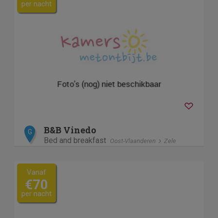
per nacht
B&B Vinedo
G
Bed and breakfast
Oost-Vlaanderen
Zele
Vanaf
€70
per nacht