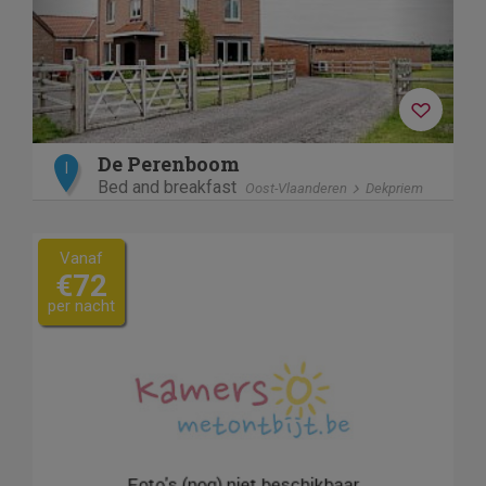
De Perenboom
I
Bed and breakfast
Oost-Vlaanderen
Dekpriem
Vanaf
€72
per nacht