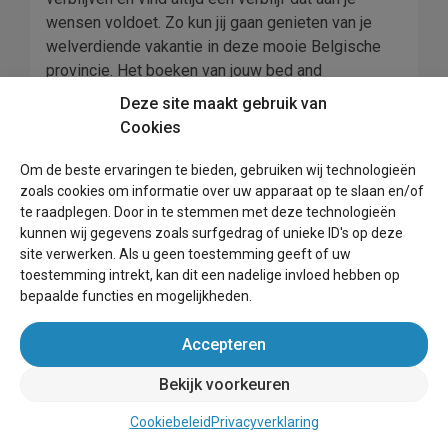
wensen voldoet. Zo kun jij gaan genieten van je
welverdiende vakantie in deze mooie Belgische
provincie. Het boeken van jouw bed and
breakfastje in Oost-Vlaanderen doe je gemakkelijk
Deze site maakt gebruik van
en snel online. De mensen in Oost-Vlaanderen
Cookies
staan er om bekend dat ze erg gastvrij zijn. Ze
doen er alles aan om u een fijne vakantie te
Om de beste ervaringen te bieden, gebruiken wij technologieën
bezorgen.
zoals cookies om informatie over uw apparaat op te slaan en/of
te raadplegen. Door in te stemmen met deze technologieën
kunnen wij gegevens zoals surfgedrag of unieke ID's op deze
site verwerken. Als u geen toestemming geeft of uw
toestemming intrekt, kan dit een nadelige invloed hebben op
bepaalde functies en mogelijkheden.
Overnachten met hoge
Accepteren
kortingen?
Bekijk voorkeuren
Cookiebeleid
Privacyverklaring
Meld je dan nu aan voor onze nieuwsbrief!