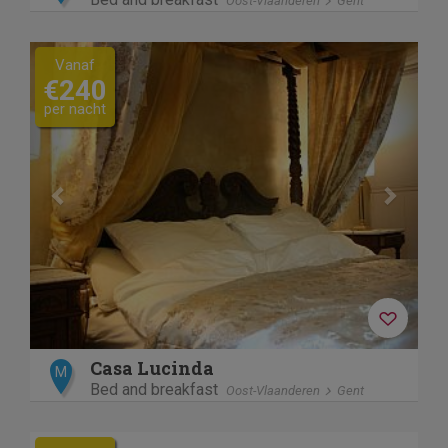
Oost-Vlaanderen
Gent
Previous
Next
Vanaf
€240
per nacht
Casa Lucinda
M
Bed and breakfast
Oost-Vlaanderen
Gent