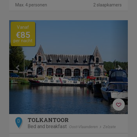
Max. 4 personen
2 slaapkamers
Previous
Next
Vanaf
€85
per nacht
TOLKANTOOR
D
Bed and breakfast
Oost-Vlaanderen
Zelzate