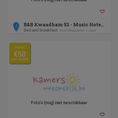
B&B Kwaadham 52 - Music Hotel Ghent
J
Bed and breakfast
Oost-Vlaanderen
Gent
Vanaf
€50
per nacht