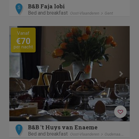
B&B Faja lobi
S
Bed and breakfast
Oost-Vlaanderen
Gent
Previous
Next
Vanaf
€70
per nacht
B&B 't Huys van Enaeme
T
Bed and breakfast
Oost-Vlaanderen
Oudenaarde