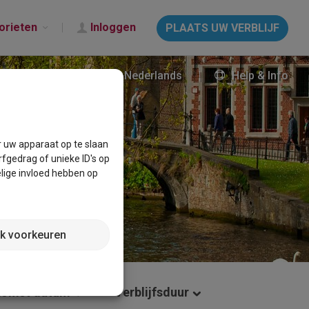
orieten
Inloggen
PLAATS UW VERBLIJF
Nederlands
Help & Info
r uw apparaat op te slaan
fgedrag of unieke ID's op
lige invloed hebben op
jk voorkeuren
omst datum
Verblijfsduur