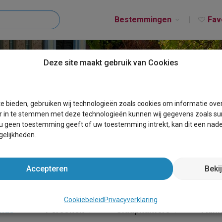
Bestemmingen
Fav
Deze site maakt gebruik van Cookies
 MONT-DE-L'ENCLUS
e bieden, gebruiken wij technologieën zoals cookies om informatie ove
r in te stemmen met deze technologieën kunnen wij gegevens zoals sur
 u geen toestemming geeft of uw toestemming intrekt, kan dit een nade
elijkheden.
Accepteren
Beki
Cookiebeleid
Privacyverklaring
clus
×
Personen
Slaapkamers
Aank