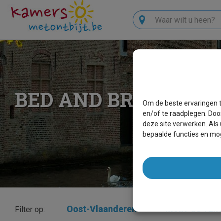
Zoeken
BED AND BREAKFAST
Om de beste ervaringen t
en/of te raadplegen. Doo
deze site verwerken. Als
bepaalde functies en mog
Oost-Vlaanderen
×
Mont-de-l'En
Filter op: