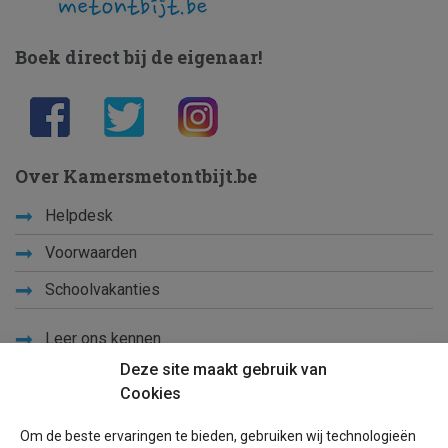
Boek direct bij de eigenaar!
Over Kamersmetontbijt.be
Helpdesk
Voorwaarden
Schoolvakanties
Leer ons kennen
Deze site maakt gebruik van
Privacy
Cookies
Links
Om de beste ervaringen te bieden, gebruiken wij technologieën