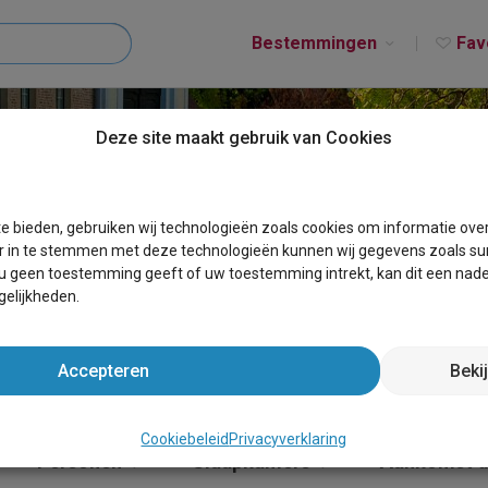
Bestemmingen
Fav
Deze site maakt gebruik van Cookies
T BEERVELDE
e bieden, gebruiken wij technologieën zoals cookies om informatie ove
r in te stemmen met deze technologieën kunnen wij gegevens zoals sur
 u geen toestemming geeft of uw toestemming intrekt, kan dit een nade
elijkheden.
Accepteren
Beki
Cookiebeleid
Privacyverklaring
Personen
Slaapkamers
Aankomst 