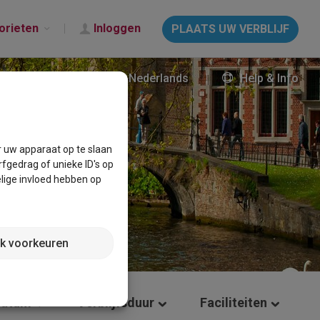
orieten
Inloggen
PLAATS UW VERBLIJF
Nederlands
Help & Info
r uw apparaat op te slaan
fgedrag of unieke ID's op
lige invloed hebben op
jk voorkeuren
datum
Verblijfsduur
Faciliteiten