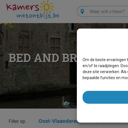
Zoeken
BED AND BREAKFAS
Om de beste ervaringen t
en/of te raadplegen. Doo
deze site verwerken. Als
bepaalde functies en mog
Oost-Vlaanderen
×
Beervelde
×
Filter op: