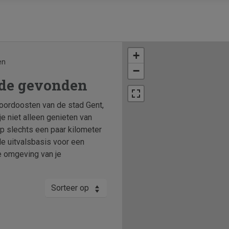
+
en
−
lde gevonden
noordoosten van de stad Gent,
e niet alleen genieten van
 op slechts een paar kilometer
le uitvalsbasis voor een
de omgeving van je
Sorteer op