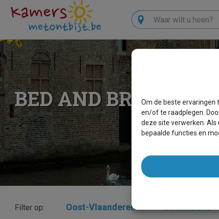
Zoeken
BED AND BREAKFAS
Om de beste ervaringen t
en/of te raadplegen. Doo
deze site verwerken. Als
bepaalde functies en mog
Oost-Vlaanderen
×
Michelbeke
Filter op: