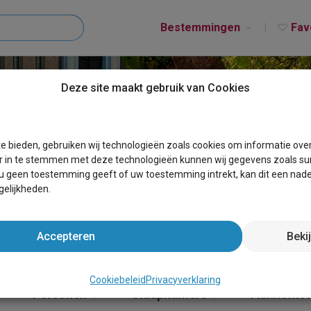
Bestemmingen
Fav
Deze site maakt gebruik van Cookies
T MICHELBEKE
e bieden, gebruiken wij technologieën zoals cookies om informatie ove
r in te stemmen met deze technologieën kunnen wij gegevens zoals sur
 u geen toestemming geeft of uw toestemming intrekt, kan dit een nade
elijkheden.
Accepteren
Beki
Cookiebeleid
Privacyverklaring
×
Personen
Slaapkamers
Aankomst