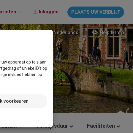
orieten
Inloggen
PLAATS UW VERBLIJF
Nederlands
Help & Info
r uw apparaat op te slaan
fgedrag of unieke ID's op
lige invloed hebben op
jk voorkeuren
 datum
Verblijfsduur
Faciliteiten