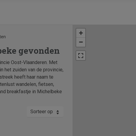
+
ten
−
lbeke gevonden
vincie Oost-Vlaanderen. Met
in het zuiden van de provincie,
streek heeft haar naam te
tenlust wandelen, fietsen,
and breakfastje in Michelbeke
Sorteer op