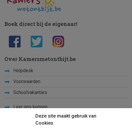
Boek direct bij de eigenaar!
Over Kamersmetontbijt.be
Helpdesk
Voorwaarden
Schoolvakanties
Leer ons kennen
Deze site maakt gebruik van
Privacy
Cookies
Links