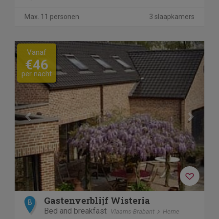
Max. 11 personen
3 slaapkamers
Previous
Next
Vanaf
€46
per nacht
Gastenverblijf Wisteria
B
Bed and breakfast
Vlaams-Brabant
Herne