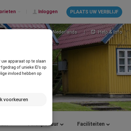
orieten
Inloggen
PLAATS UW VERBLIJF
Nederlands
Help & Info
r uw apparaat op te slaan
fgedrag of unieke ID's op
lige invloed hebben op
jk voorkeuren
tum
Verblijfsduur
Faciliteiten