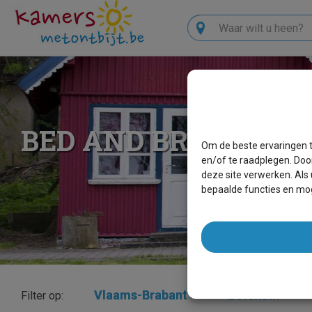
Zoeken
BED AND BREAKFAS
Om de beste ervaringen t
en/of te raadplegen. Doo
deze site verwerken. Als
bepaalde functies en mog
Vlaams-Brabant
×
Betekom
×
Filter op: