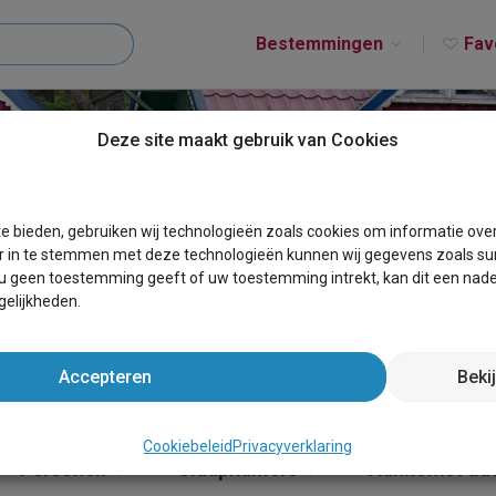
Bestemmingen
Fav
Deze site maakt gebruik van Cookies
T BETEKOM
e bieden, gebruiken wij technologieën zoals cookies om informatie ove
r in te stemmen met deze technologieën kunnen wij gegevens zoals sur
 u geen toestemming geeft of uw toestemming intrekt, kan dit een nade
elijkheden.
Accepteren
Beki
Cookiebeleid
Privacyverklaring
Personen
Slaapkamers
Aankomst da