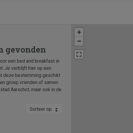
+
n
−
om gevonden
oor een bed and breakfast in
 Je verblijft hier op een
dat deze bestemming geschikt
 een groep vrienden of samen
e stad Aarschot, maar ook in de
Sorteer op