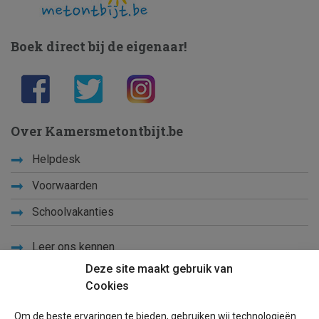
Boek direct bij de eigenaar!
Over Kamersmetontbijt.be
Helpdesk
Voorwaarden
Schoolvakanties
Leer ons kennen
Deze site maakt gebruik van
Privacy
Cookies
Links
Om de beste ervaringen te bieden, gebruiken wij technologieën