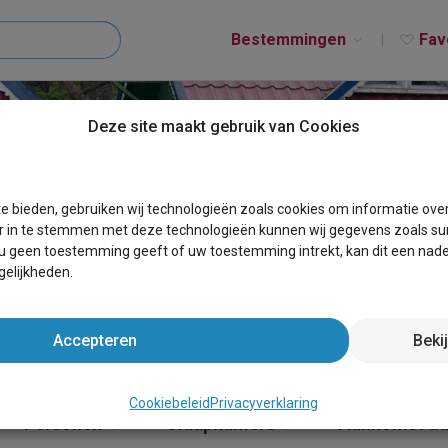
Bestemmingen
Fav
Deze site maakt gebruik van Cookies
T VILVOORDE
e bieden, gebruiken wij technologieën zoals cookies om informatie ove
r in te stemmen met deze technologieën kunnen wij gegevens zoals sur
 u geen toestemming geeft of uw toestemming intrekt, kan dit een nade
elijkheden.
Accepteren
Beki
Cookiebeleid
Privacyverklaring
Personen
Slaapkamers
Aankomst d