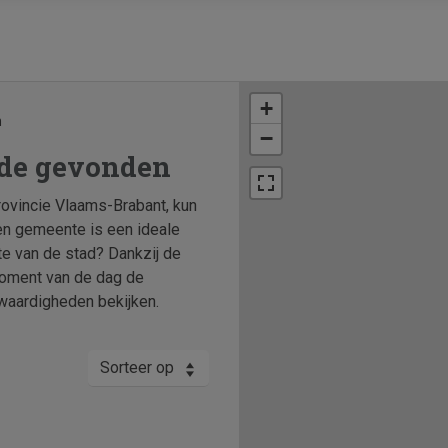
+
n
−
rde gevonden
rovincie Vlaams-Brabant, kun
en gemeente is een ideale
te van de stad? Dankzij de
moment van de dag de
waardigheden bekijken.
Sorteer op