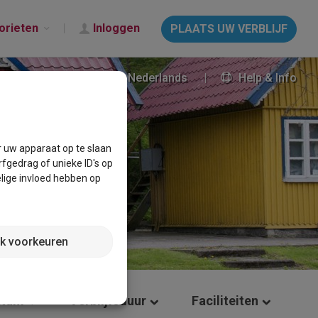
orieten
Inloggen
PLAATS UW VERBLIJF
Nederlands
Help & Info
r uw apparaat op te slaan
fgedrag of unieke ID's op
lige invloed hebben op
jk voorkeuren
atum
Verblijfsduur
Faciliteiten