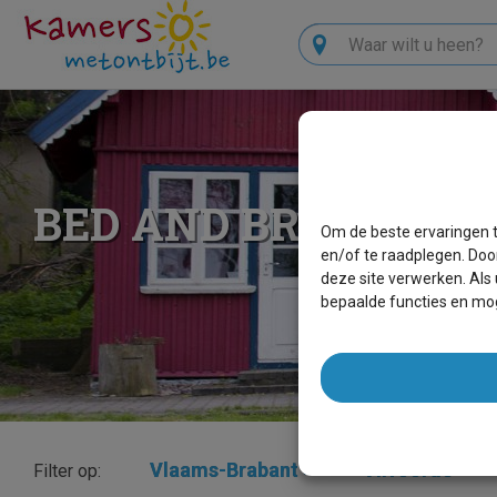
Zoeken
BED AND BREAKFAS
Om de beste ervaringen t
en/of te raadplegen. Doo
deze site verwerken. Als
bepaalde functies en mog
Vlaams-Brabant
×
Vilvoorde
×
Filter op: