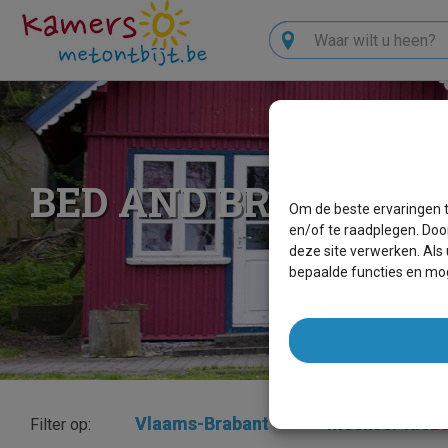
Zoeken
BED AND BREAKFAS
Om de beste ervaringen t
en/of te raadplegen. Doo
deze site verwerken. Als
bepaalde functies en mog
Vlaams-Brabant
×
Meensel-Kiez
Filter op: