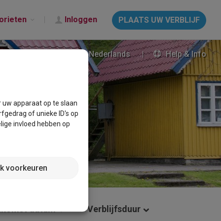
orieten
Inloggen
PLAATS UW VERBLIJF
Nederlands
Help & Info
r uw apparaat op te slaan
fgedrag of unieke ID's op
lige invloed hebben op
jk voorkeuren
nkomst datum
Verblijfsduur