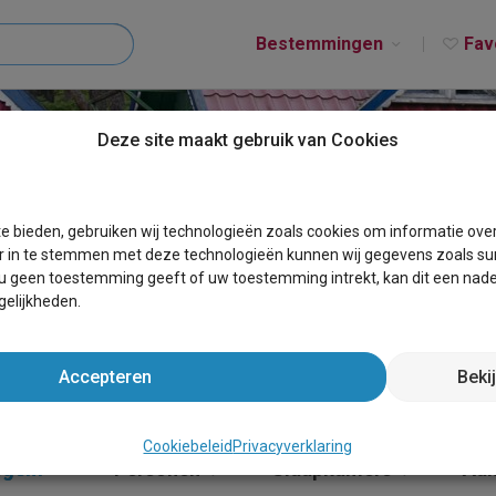
Bestemmingen
Fav
Deze site maakt gebruik van Cookies
T MEENSEL-KIEZEGEM
e bieden, gebruiken wij technologieën zoals cookies om informatie ove
r in te stemmen met deze technologieën kunnen wij gegevens zoals sur
 u geen toestemming geeft of uw toestemming intrekt, kan dit een nade
elijkheden.
Accepteren
Beki
Cookiebeleid
Privacyverklaring
egem
×
Personen
Slaapkamers
Aa