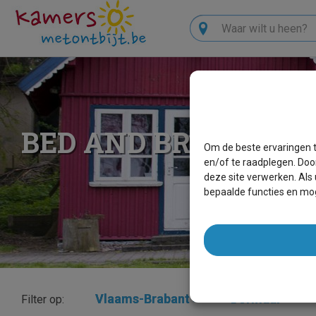
Zoeken
BED AND BREAKFAS
Om de beste ervaringen t
en/of te raadplegen. Doo
deze site verwerken. Als
bepaalde functies en mog
Vlaams-Brabant
×
Dormaal
×
Filter op: