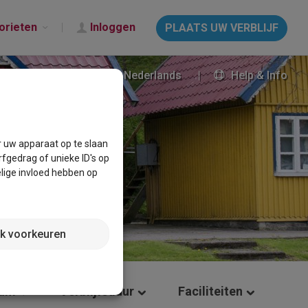
orieten
Inloggen
PLAATS UW VERBLIJF
Nederlands
Help & Info
r uw apparaat op te slaan
fgedrag of unieke ID's op
lige invloed hebben op
jk voorkeuren
tum
Verblijfsduur
Faciliteiten