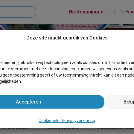
Bestemmingen
Fav
Deze site maakt gebruik van Cookies
T DORMAAL
e bieden, gebruiken wij technologieën zoals cookies om informatie ove
r in te stemmen met deze technologieën kunnen wij gegevens zoals sur
 u geen toestemming geeft of uw toestemming intrekt, kan dit een nade
elijkheden.
Accepteren
Beki
Cookiebeleid
Privacyverklaring
Personen
Slaapkamers
Aankomst da