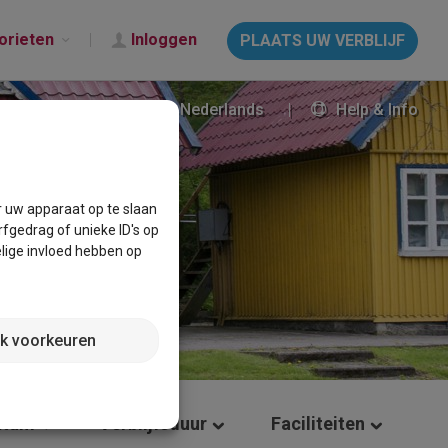
orieten
Inloggen
PLAATS UW VERBLIJF
Nederlands
Help & Info
r uw apparaat op te slaan
fgedrag of unieke ID's op
lige invloed hebben op
jk voorkeuren
atum
Verblijfsduur
Faciliteiten