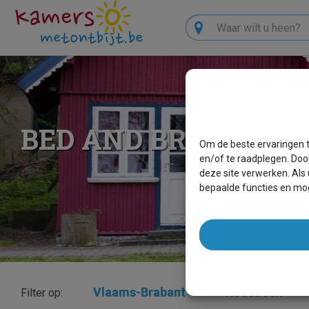
Zoeken
BED AND BREAKFAS
Om de beste ervaringen t
en/of te raadplegen. Doo
deze site verwerken. Als
bepaalde functies en mog
Vlaams-Brabant
×
Roosbeek
×
Filter op: