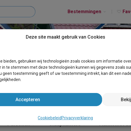
Bestemmingen
Fav
Deze site maakt gebruik van Cookies
T ROOSBEEK
e bieden, gebruiken wij technologieën zoals cookies om informatie ove
r in te stemmen met deze technologieën kunnen wij gegevens zoals sur
 u geen toestemming geeft of uw toestemming intrekt, kan dit een nade
elijkheden.
Accepteren
Beki
Cookiebeleid
Privacyverklaring
Personen
Slaapkamers
Aankomst d