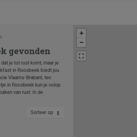
+
n
−
eek gevonden
dat je tot rust komt, maar je
eakfast in Roosbeek biedt jou
ncie Vlaams-Brabant, ten
tje in Roosbeek kun je volop
baken van rust. In de
Sorteer op