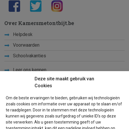
Over Kamersmetontbijt.be
Helpdesk
Voorwaarden
Schoolvakanties
Leer ons kennen
Deze site maakt gebruik van
Privacy
Cookies
Links
Om de beste ervaringen te bieden, gebruiken wij technologieën
Sitemap
zoals cookies om informatie over uw apparaat op te slaan en/of
te raadplegen. Door in te stemmen met deze technologieën
Blog
kunnen wij gegevens zoals surfgedrag of unieke ID's op deze
site verwerken. Als u geen toestemming geeft of uw
Voor eigenaren
toestemming intrekt, kan dit een nadelige invloed hebben op