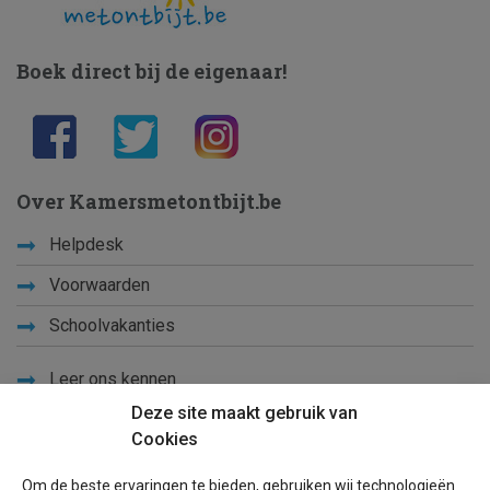
Boek direct bij de eigenaar!
Over Kamersmetontbijt.be
Helpdesk
Voorwaarden
Schoolvakanties
Leer ons kennen
Deze site maakt gebruik van
Privacy
Cookies
Links
Om de beste ervaringen te bieden, gebruiken wij technologieën