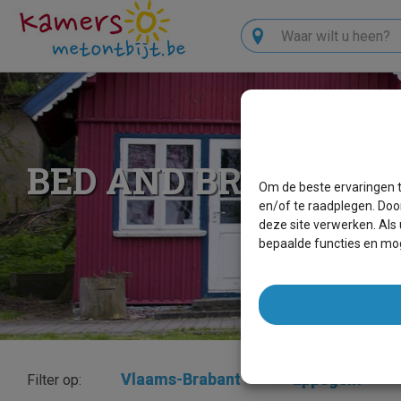
Zoeken
BED AND BREAKFAS
Om de beste ervaringen t
en/of te raadplegen. Doo
deze site verwerken. Als
bepaalde functies en mog
Vlaams-Brabant
×
Eppegem
×
Filter op: