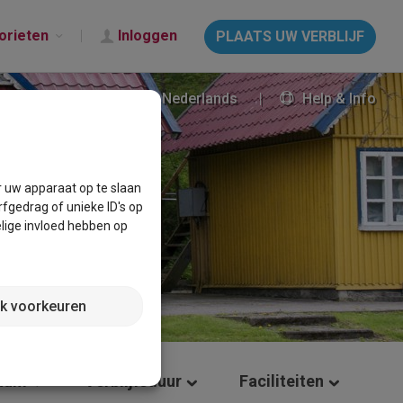
orieten
Inloggen
PLAATS UW VERBLIJF
Nederlands
Help & Info
r uw apparaat op te slaan
fgedrag of unieke ID's op
lige invloed hebben op
jk voorkeuren
tum
Verblijfsduur
Faciliteiten