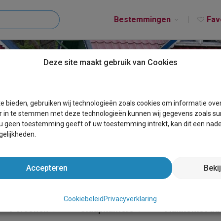
Bestemmingen
Fav
Deze site maakt gebruik van Cookies
T EPPEGEM
e bieden, gebruiken wij technologieën zoals cookies om informatie ove
r in te stemmen met deze technologieën kunnen wij gegevens zoals sur
 u geen toestemming geeft of uw toestemming intrekt, kan dit een nade
elijkheden.
Accepteren
Beki
Cookiebeleid
Privacyverklaring
Personen
Slaapkamers
Aankomst da