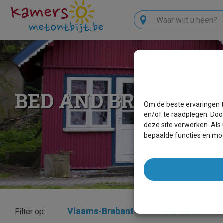
Zoeken
BED AND BREAKFAS
Om de beste ervaringen t
en/of te raadplegen. Doo
deze site verwerken. Als
bepaalde functies en mog
Vlaams-Brabant
×
Tervuren
×
Filter op: