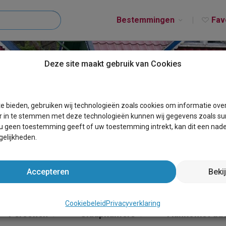
Bestemmingen
Fav
Deze site maakt gebruik van Cookies
T TERVUREN
e bieden, gebruiken wij technologieën zoals cookies om informatie ove
r in te stemmen met deze technologieën kunnen wij gegevens zoals sur
 u geen toestemming geeft of uw toestemming intrekt, kan dit een nade
elijkheden.
Accepteren
Beki
Cookiebeleid
Privacyverklaring
Personen
Slaapkamers
Aankomst da