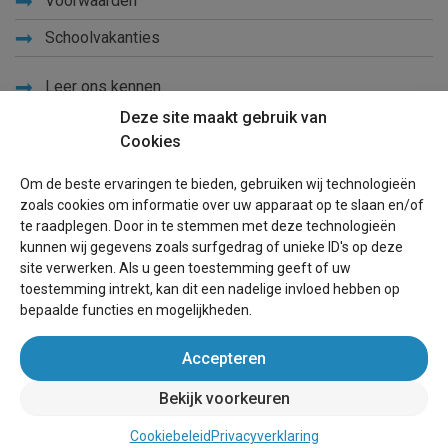
Voorwaarden
Schoolvakanties
Leer ons kennen
Deze site maakt gebruik van
Privacy
Cookies
Links
Om de beste ervaringen te bieden, gebruiken wij technologieën
Sitemap
zoals cookies om informatie over uw apparaat op te slaan en/of
te raadplegen. Door in te stemmen met deze technologieën
Blog
kunnen wij gegevens zoals surfgedrag of unieke ID's op deze
site verwerken. Als u geen toestemming geeft of uw
Voor eigenaren
toestemming intrekt, kan dit een nadelige invloed hebben op
bepaalde functies en mogelijkheden.
Een advertentie plaatsen
Accepteren
Inloggen
Bekijk voorkeuren
wereldvakantiehuis.be
(vakantiehuizen wereldwijd)
Cookiebeleid
Privacyverklaring