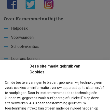
Over Kamersmetontbijt.be
Helpdesk
Voorwaarden
Schoolvakanties
Leer ons kennen
Deze site maakt gebruik van
Privacy
Cookies
Links
Om de beste ervaringen te bieden, gebruiken wij technologieën
Sitemap
zoals cookies om informatie over uw apparaat op te slaan en/of
te raadplegen. Door in te stemmen met deze technologieën
Blog
kunnen wij gegevens zoals surfgedrag of unieke ID's op deze
site verwerken. Als u geen toestemming geeft of uw
Voor eigenaren
toestemming intrekt, kan dit een nadelige invloed hebben op