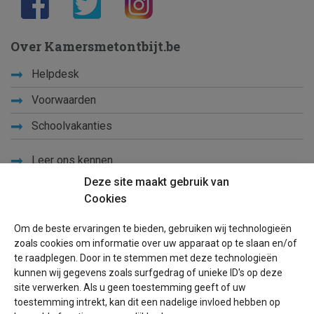
Over Kamersmetontbijt.be
Helpdesk
Voorwaarden
Schoolvakanties
Leer ons kennen
Deze site maakt gebruik van
Privacy
Cookies
Links
Om de beste ervaringen te bieden, gebruiken wij technologieën
Sitemap
zoals cookies om informatie over uw apparaat op te slaan en/of
te raadplegen. Door in te stemmen met deze technologieën
Blog
kunnen wij gegevens zoals surfgedrag of unieke ID's op deze
site verwerken. Als u geen toestemming geeft of uw
Voor eigenaren
toestemming intrekt, kan dit een nadelige invloed hebben op