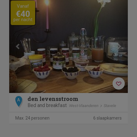
Previous
Next
Vanaf
€40
per nacht
den levensstroom
A
Bed and breakfast
West-Vlaanderen
Stavele
Max. 24 personen
6 slaapkamers