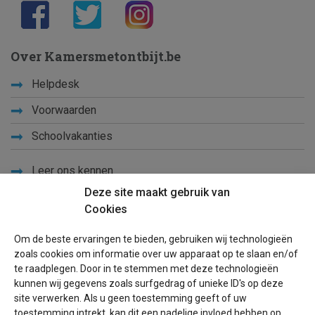
Over Kamersmetontbijt.be
Helpdesk
Voorwaarden
Schoolvakanties
Leer ons kennen
Deze site maakt gebruik van
Privacy
Cookies
Links
Om de beste ervaringen te bieden, gebruiken wij technologieën
Sitemap
zoals cookies om informatie over uw apparaat op te slaan en/of
te raadplegen. Door in te stemmen met deze technologieën
Blog
kunnen wij gegevens zoals surfgedrag of unieke ID's op deze
site verwerken. Als u geen toestemming geeft of uw
Voor eigenaren
toestemming intrekt, kan dit een nadelige invloed hebben op