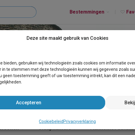
Bestemmingen
Fav
Deze site maakt gebruik van Cookies
T THIRIMONT
e bieden, gebruiken wij technologieën zoals cookies om informatie ove
r in te stemmen met deze technologieën kunnen wij gegevens zoals sur
 u geen toestemming geeft of uw toestemming intrekt, kan dit een nade
elijkheden.
Accepteren
Beki
Cookiebeleid
Privacyverklaring
ersonen
Slaapkamers
Aankomst datum