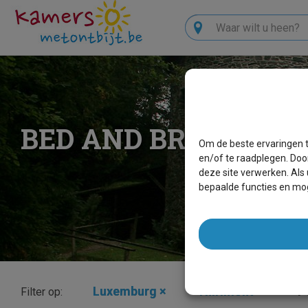
Zoeken
BED AND BREAKFAS
Om de beste ervaringen t
en/of te raadplegen. Doo
deze site verwerken. Als
bepaalde functies en mog
Luxemburg
×
Thirimont
×
P
Filter op: