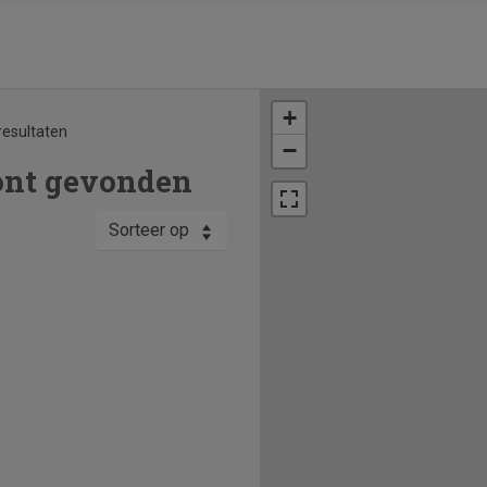
+
resultaten
−
ont gevonden
Sorteer op