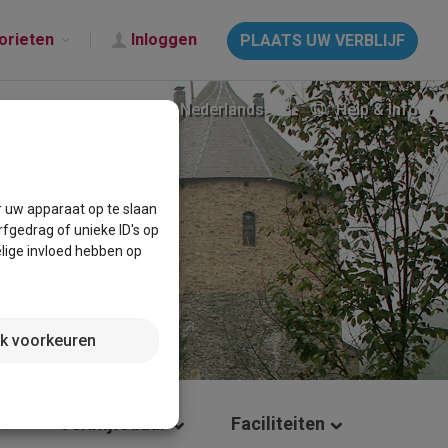
orieten
Inloggen
PLAATS UW VERBLIJF
Nederlands
Help & Info
r uw apparaat op te slaan
fgedrag of unieke ID's op
lige invloed hebben op
jk voorkeuren
Verblijfsduur
Faciliteiten