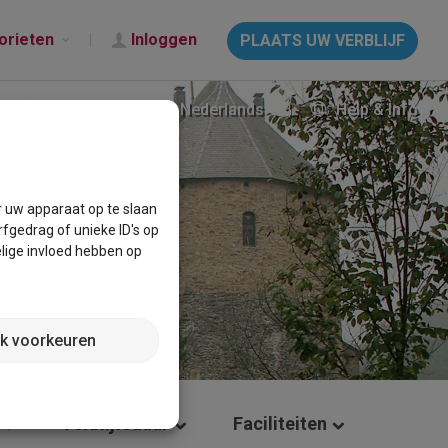
orieten
Inloggen
PLAATS UW VERBLIJF
Nederlands
Help & Info
r uw apparaat op te slaan
fgedrag of unieke ID's op
lige invloed hebben op
jk voorkeuren
Verblijfsduur
Faciliteiten