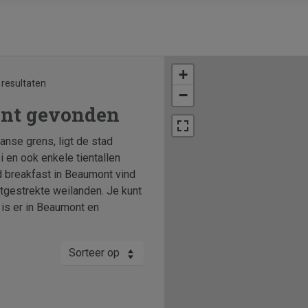
+
 resultaten
−
ont gevonden
nse grens, ligt de stad
i en ook enkele tientallen
d breakfast in Beaumont vind
itgestrekte weilanden. Je kunt
 is er in Beaumont en
Sorteer op