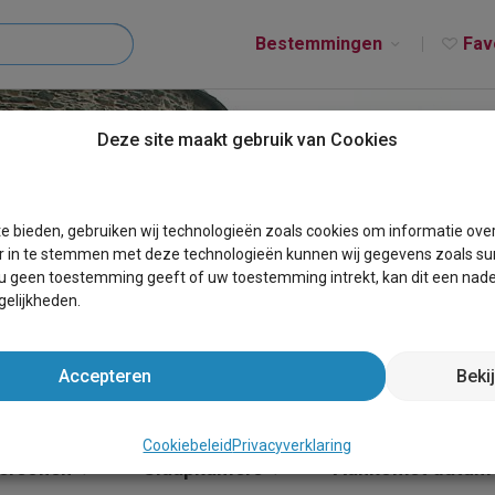
Bestemmingen
Fav
Deze site maakt gebruik van Cookies
T BEAUMONT
e bieden, gebruiken wij technologieën zoals cookies om informatie ove
r in te stemmen met deze technologieën kunnen wij gegevens zoals sur
 u geen toestemming geeft of uw toestemming intrekt, kan dit een nade
elijkheden.
Accepteren
Beki
Cookiebeleid
Privacyverklaring
ersonen
Slaapkamers
Aankomst datum