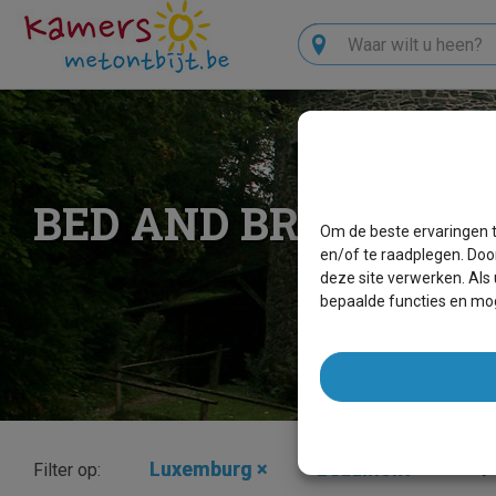
Zoeken
BED AND BREAKFAS
Om de beste ervaringen t
en/of te raadplegen. Doo
deze site verwerken. Als
bepaalde functies en mog
Luxemburg
×
Beaumont
×
P
Filter op: