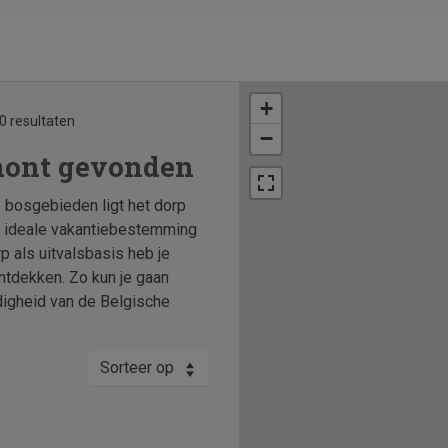
+
0 resultaten
−
mont gevonden
bosgebieden ligt het dorp
de ideale vakantiebestemming
p als uitvalsbasis heb je
ntdekken. Zo kun je gaan
digheid van de Belgische
Sorteer op