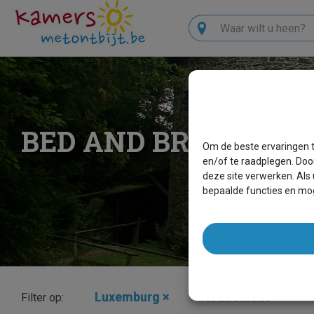
Zoeken
BED AND BREAKFAS
Om de beste ervaringen t
en/of te raadplegen. Doo
deze site verwerken. Als
bepaalde functies en mog
Luxemburg
×
Houdemont
×
Filter op: