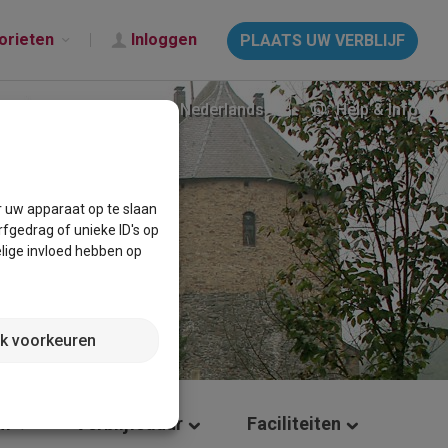
orieten
Inloggen
PLAATS UW VERBLIJF
Nederlands
Help & Info
r uw apparaat op te slaan
fgedrag of unieke ID's op
lige invloed hebben op
jk voorkeuren
um
Verblijfsduur
Faciliteiten