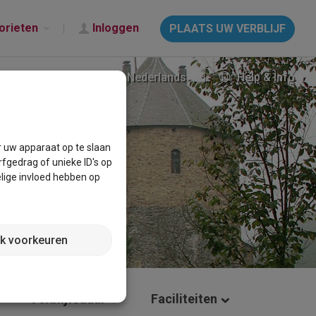
orieten
Inloggen
PLAATS UW VERBLIJF
Nederlands
Help & Info
r uw apparaat op te slaan
fgedrag of unieke ID's op
lige invloed hebben op
jk voorkeuren
Verblijfsduur
Faciliteiten