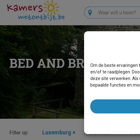
Zoeken
BED AND BREAKFAS
Om de beste ervaringen t
en/of te raadplegen. Doo
deze site verwerken. Als
bepaalde functies en mog
Luxemburg
×
Barvaux
×
Per
Filter op: