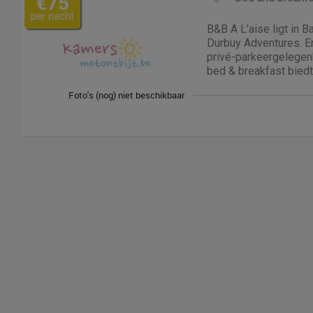
€75
per nacht
B&B A L'aise ligt in B
Durbuy Adventures. Er 
privé-parkeergelegen
bed & breakfast biedt
en een bar. Er is een