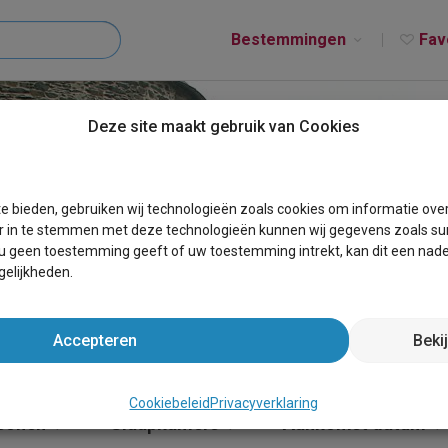
Bestemmingen
Fav
Deze site maakt gebruik van Cookies
T BARVAUX
e bieden, gebruiken wij technologieën zoals cookies om informatie ove
r in te stemmen met deze technologieën kunnen wij gegevens zoals sur
 u geen toestemming geeft of uw toestemming intrekt, kan dit een nade
elijkheden.
Accepteren
Beki
Cookiebeleid
Privacyverklaring
sonen
Slaapkamers
Aankomst datum