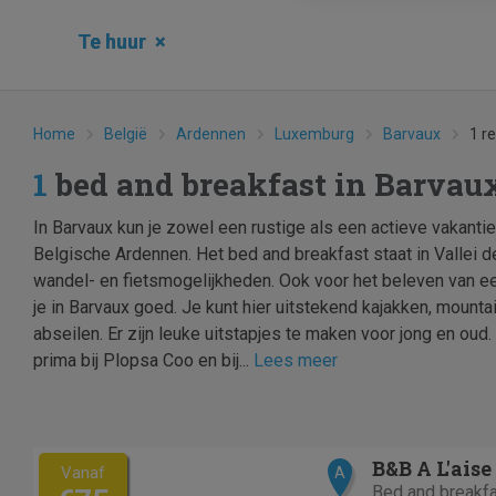
Te huur
×
Home
België
Ardennen
Luxemburg
Barvaux
1 r
1
bed and breakfast in Barva
In Barvaux kun je zowel een rustige als een actieve vakanti
Belgische Ardennen. Het bed and breakfast staat in Vallei d
wandel- en fietsmogelijkheden. Ook voor het beleven van ee
je in Barvaux goed. Je kunt hier uitstekend kajakken, mountai
abseilen. Er zijn leuke uitstapjes te maken voor jong en oud
prima bij Plopsa Coo en bij...
Lees meer
B&B A L'aise
Vanaf
A
Bed and breakf