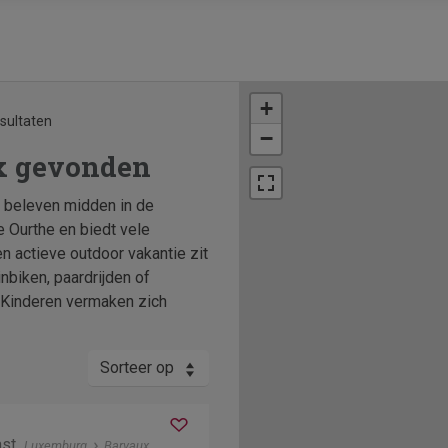
+
esultaten
−
ux gevonden
e beleven midden in de
e Ourthe en biedt vele
n actieve outdoor vakantie zit
nbiken, paardrijden of
. Kinderen vermaken zich
Sorteer op
ast
Luxemburg
Barvaux