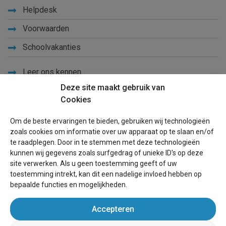
Helpdesk
Voorwaarden
Schoolvakanties
Leer ons kennen
Deze site maakt gebruik van
Privacy
Cookies
Links
Om de beste ervaringen te bieden, gebruiken wij technologieën
Sitemap
zoals cookies om informatie over uw apparaat op te slaan en/of
te raadplegen. Door in te stemmen met deze technologieën
Blog
kunnen wij gegevens zoals surfgedrag of unieke ID's op deze
site verwerken. Als u geen toestemming geeft of uw
Voor eigenaren
toestemming intrekt, kan dit een nadelige invloed hebben op
bepaalde functies en mogelijkheden.
Een advertentie plaatsen
Accepteren
Inloggen