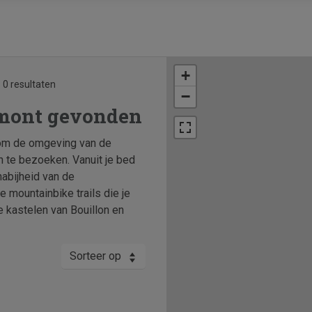
+
0 resultaten
−
umont gevonden
s om de omgeving van de
te bezoeken. Vanuit je bed
nabijheid van de
e mountainbike trails die je
 kastelen van Bouillon en
Sorteer op