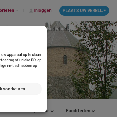
orieten
Inloggen
PLAATS UW VERBLIJF
Nederlands
Help & Info
r uw apparaat op te slaan
fgedrag of unieke ID's op
lige invloed hebben op
jk voorkeuren
um
Verblijfsduur
Faciliteiten