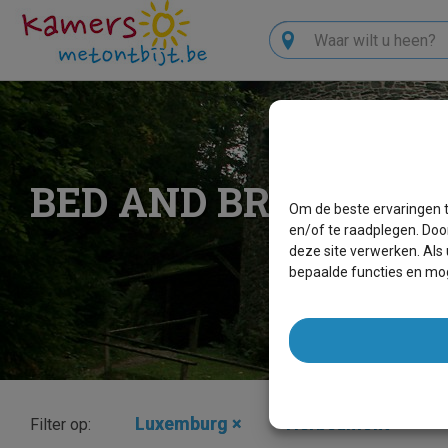
Zoeken
BED AND BREAKFAS
Om de beste ervaringen t
en/of te raadplegen. Doo
deze site verwerken. Als
bepaalde functies en mog
Luxemburg
×
Herbeumont
×
Filter op: