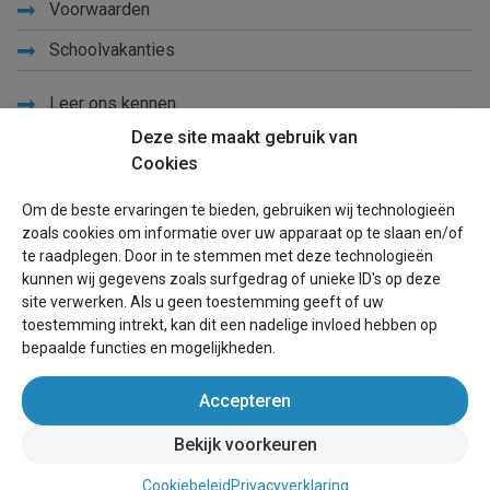
Voorwaarden
Schoolvakanties
Leer ons kennen
Deze site maakt gebruik van
Privacy
Cookies
Links
Om de beste ervaringen te bieden, gebruiken wij technologieën
Sitemap
zoals cookies om informatie over uw apparaat op te slaan en/of
te raadplegen. Door in te stemmen met deze technologieën
Blog
kunnen wij gegevens zoals surfgedrag of unieke ID's op deze
site verwerken. Als u geen toestemming geeft of uw
Voor eigenaren
toestemming intrekt, kan dit een nadelige invloed hebben op
bepaalde functies en mogelijkheden.
Een advertentie plaatsen
Accepteren
Inloggen
Bekijk voorkeuren
wereldvakantiehuis.be
(vakantiehuizen wereldwijd)
Cookiebeleid
Privacyverklaring