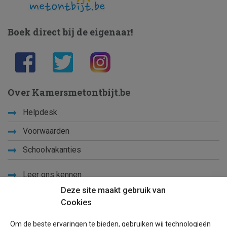
Boek direct bij de eigenaar!
Over Kamersmetontbijt.be
Helpdesk
Voorwaarden
Schoolvakanties
Leer ons kennen
Deze site maakt gebruik van
Privacy
Cookies
Links
Om de beste ervaringen te bieden, gebruiken wij technologieën