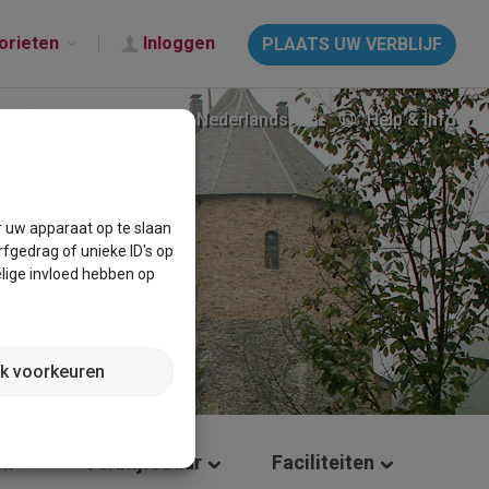
orieten
Inloggen
PLAATS UW VERBLIJF
Nederlands
Help & Info
r uw apparaat op te slaan
fgedrag of unieke ID's op
lige invloed hebben op
jk voorkeuren
um
Verblijfsduur
Faciliteiten