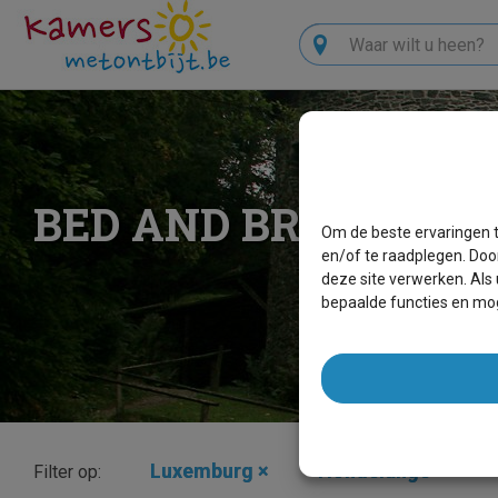
Zoeken
BED AND BREAKFAS
Om de beste ervaringen t
en/of te raadplegen. Doo
deze site verwerken. Als
bepaalde functies en mog
Luxemburg
×
Hondelange
×
Filter op: