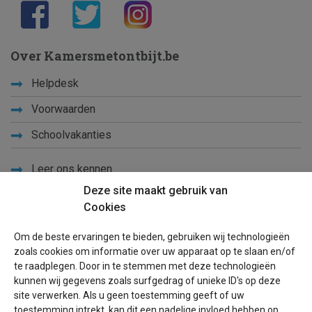
Over Kamersmetontbijt.be
Helpdesk
Voorwaarden
Schoolvakanties
Leer ons kennen
Deze site maakt gebruik van
Privacy
Cookies
Links
Om de beste ervaringen te bieden, gebruiken wij technologieën
Sitemap
zoals cookies om informatie over uw apparaat op te slaan en/of
te raadplegen. Door in te stemmen met deze technologieën
Blog
kunnen wij gegevens zoals surfgedrag of unieke ID's op deze
site verwerken. Als u geen toestemming geeft of uw
Voor eigenaren
toestemming intrekt, kan dit een nadelige invloed hebben op