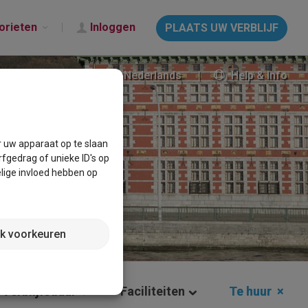
orieten
Inloggen
PLAATS UW VERBLIJF
Nederlands
Help & Info
r uw apparaat op te slaan
fgedrag of unieke ID's op
lige invloed hebben op
jk voorkeuren
Verblijfsduur
Faciliteiten
Te huur
×