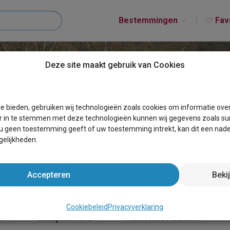
Bestemmingen
Fav
Deze site maakt gebruik van Cookies
T GRIVEGNéE
e bieden, gebruiken wij technologieën zoals cookies om informatie ove
r in te stemmen met deze technologieën kunnen wij gegevens zoals sur
 u geen toestemming geeft of uw toestemming intrekt, kan dit een nade
elijkheden.
Accepteren
Beki
Cookiebeleid
Privacyverklaring
n
Slaapkamers
Aankomst datum