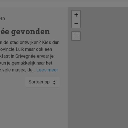
+
ten
−
née gevonden
an de stad ontwijken? Kies dan
rovincie Luik maar ook een
fast in Grivegnée ervaar je
kun je gemakkelijk naar het
e vele musea, de...
Lees meer
Sorteer op