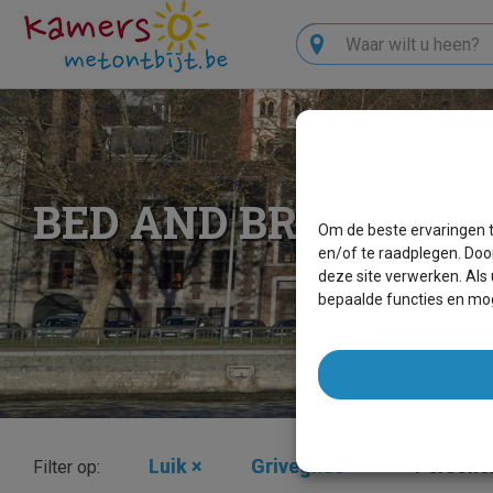
Zoeken
BED AND BREAKFAS
Om de beste ervaringen t
en/of te raadplegen. Doo
deze site verwerken. Als
bepaalde functies en mog
Luik
×
Grivegnée
×
Persone
Filter op: