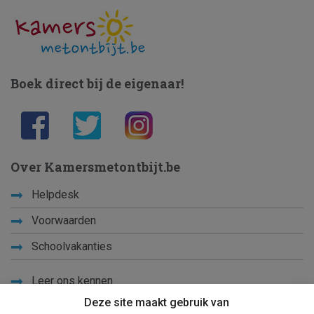
Boek direct bij de eigenaar!
Over Kamersmetontbijt.be
Helpdesk
Voorwaarden
Schoolvakanties
Leer ons kennen
Deze site maakt gebruik van
Privacy