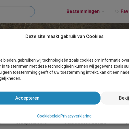
Bestemmingen
Fav
Deze site maakt gebruik van Cookies
T MARCHIN
e bieden, gebruiken wij technologieën zoals cookies om informatie ove
r in te stemmen met deze technologieën kunnen wij gegevens zoals sur
 u geen toestemming geeft of uw toestemming intrekt, kan dit een nade
elijkheden.
Accepteren
Beki
Cookiebeleid
Privacyverklaring
Slaapkamers
Aankomst datum
V