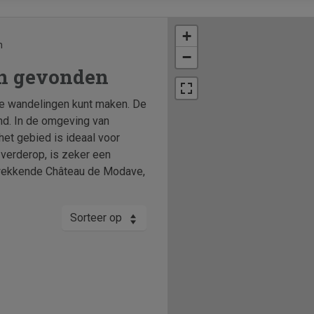
+
n
−
in gevonden
ige wandelingen kunt maken. De
nd. In de omgeving van
het gebied is ideaal voor
 verderop, is zeker een
kwekkende Château de Modave,
Sorteer op