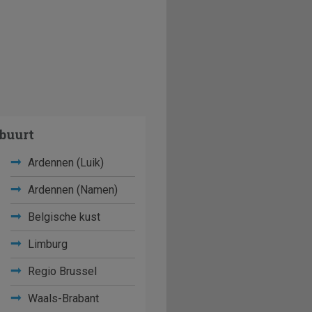
buurt
Ardennen (Luik)
Ardennen (Namen)
Belgische kust
Limburg
Regio Brussel
Waals-Brabant