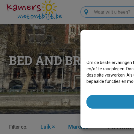
Zoeken
BED AND BREAKFAS
Om de beste ervaringen t
en/of te raadplegen. Doo
deze site verwerken. Als
bepaalde functies en mog
Luik
×
Marchin
×
Personen
Filter op: