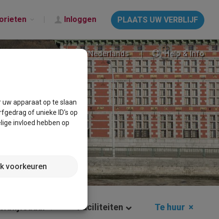
orieten
Inloggen
PLAATS UW VERBLIJF
Nederlands
Help & Info
r uw apparaat op te slaan
fgedrag of unieke ID's op
lige invloed hebben op
jk voorkeuren
erblijfsduur
Faciliteiten
Te huur
×