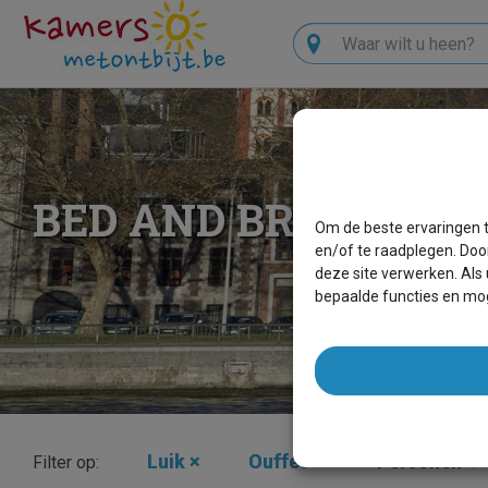
Zoeken
BED AND BREAKFAS
Om de beste ervaringen t
en/of te raadplegen. Doo
deze site verwerken. Als
bepaalde functies en mog
Luik
×
Ouffet
×
Personen
Filter op: