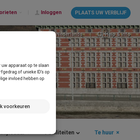
orieten
Inloggen
PLAATS UW VERBLIJF
Nederlands
Help & Info
r uw apparaat op te slaan
fgedrag of unieke ID's op
lige invloed hebben op
jk voorkeuren
blijfsduur
Faciliteiten
Te huur
×