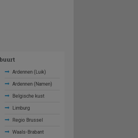
buurt
Ardennen (Luik)
Ardennen (Namen)
Belgische kust
Limburg
Regio Brussel
Waals-Brabant