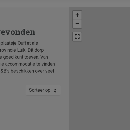
+
−
 gevonden
plaatsje Ouffet als
rovincie Luik. Dit dorp
e goed kunt toeven. Van
ooie accommodatie te vinden
 B&B's beschikken over veel
Sorteer op