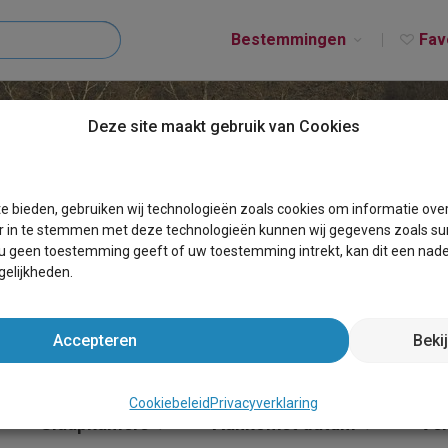
Bestemmingen
Fav
Deze site maakt gebruik van Cookies
T OUFFET
e bieden, gebruiken wij technologieën zoals cookies om informatie ove
r in te stemmen met deze technologieën kunnen wij gegevens zoals sur
 u geen toestemming geeft of uw toestemming intrekt, kan dit een nade
elijkheden.
Accepteren
Beki
Cookiebeleid
Privacyverklaring
Slaapkamers
Aankomst datum
Ver