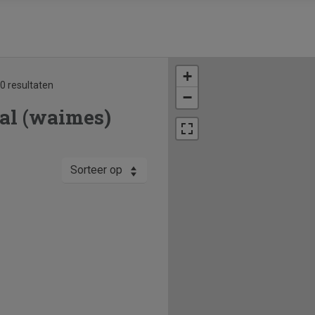
+
0 resultaten
−
al (waimes)
Sorteer op