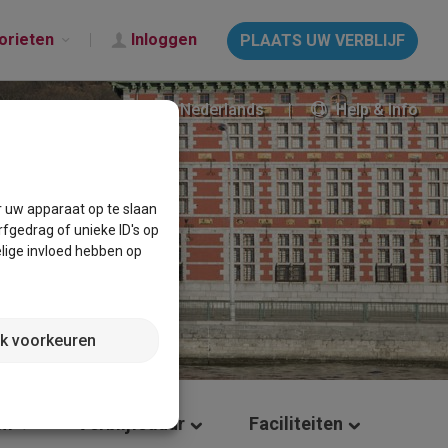
orieten
Inloggen
PLAATS UW VERBLIJF
Nederlands
Help & Info
)
r uw apparaat op te slaan
fgedrag of unieke ID's op
lige invloed hebben op
jk voorkeuren
um
Verblijfsduur
Faciliteiten