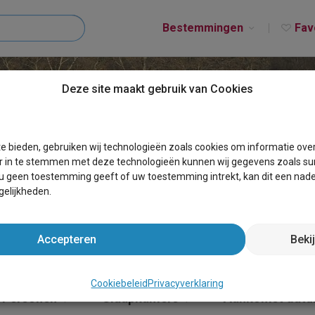
Bestemmingen
Fav
Deze site maakt gebruik van Cookies
T ONDENVAL (WAIMES
e bieden, gebruiken wij technologieën zoals cookies om informatie ove
r in te stemmen met deze technologieën kunnen wij gegevens zoals sur
 u geen toestemming geeft of uw toestemming intrekt, kan dit een nade
elijkheden.
Accepteren
Beki
Cookiebeleid
Privacyverklaring
Personen
Slaapkamers
Aankomst dat