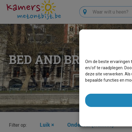
Zoeken
BED AND BREAKFAS
Om de beste ervaringen t
en/of te raadplegen. Doo
deze site verwerken. Als
bepaalde functies en mog
Luik
×
Ondenval (waimes)
×
Filter op: