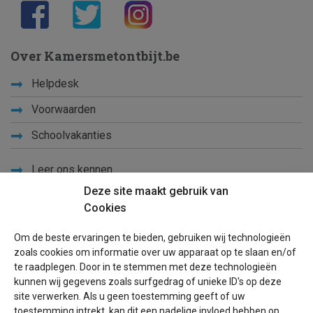
Over Kamersmetontbijt.be
Helpdesk
Voorwaarden
Schoolvakanties
Leer ons kennen
Deze site maakt gebruik van
Privacy
Cookies
Links
Om de beste ervaringen te bieden, gebruiken wij technologieën
Sitemap
zoals cookies om informatie over uw apparaat op te slaan en/of
te raadplegen. Door in te stemmen met deze technologieën
Blog
kunnen wij gegevens zoals surfgedrag of unieke ID's op deze
site verwerken. Als u geen toestemming geeft of uw
Voor eigenaren
toestemming intrekt, kan dit een nadelige invloed hebben op