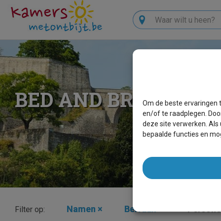
Zoeken
BED AND BREAKFAS
Om de beste ervaringen t
en/of te raadplegen. Doo
deze site verwerken. Als
bepaalde functies en mog
Namen
×
Belvaux
×
Person
Filter op: