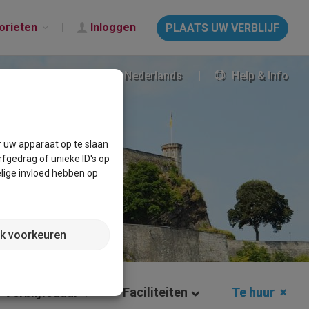
orieten
Inloggen
PLAATS UW VERBLIJF
Nederlands
Help & Info
r uw apparaat op te slaan
fgedrag of unieke ID's op
lige invloed hebben op
jk voorkeuren
Verblijfsduur
Faciliteiten
Te huur
×