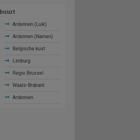
buurt
Ardennen (Luik)
Ardennen (Namen)
Belgische kust
Limburg
Regio Brussel
Waals-Brabant
Ardennen