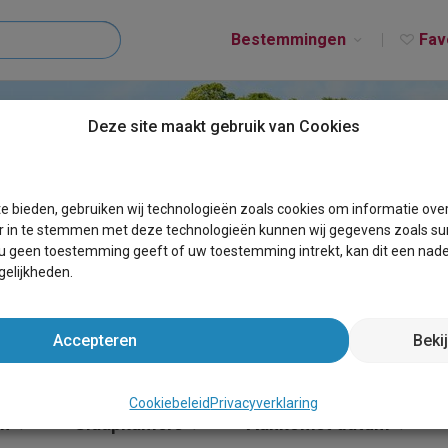
Bestemmingen
Fav
Deze site maakt gebruik van Cookies
T BELVAUX
e bieden, gebruiken wij technologieën zoals cookies om informatie ove
r in te stemmen met deze technologieën kunnen wij gegevens zoals sur
 u geen toestemming geeft of uw toestemming intrekt, kan dit een nade
elijkheden.
Accepteren
Beki
Cookiebeleid
Privacyverklaring
en
Slaapkamers
Aankomst datum