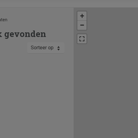
+
aten
−
ux gevonden
Sorteer op