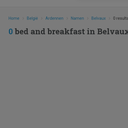
Home
België
Ardennen
Namen
Belvaux
0 result
0
bed and breakfast in Belva