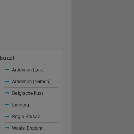
buurt
Ardennen (Luik)
Ardennen (Namen)
Belgische kust
Limburg
Regio Brussel
Waals-Brabant