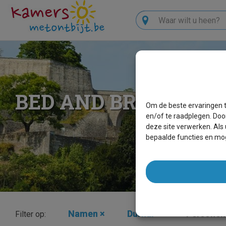
Zoeken
BED AND BREAKFAS
Om de beste ervaringen t
en/of te raadplegen. Doo
deze site verwerken. Als
bepaalde functies en mog
Namen
×
Durnal
×
Personen
Filter op: