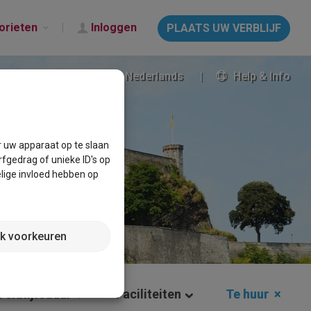
orieten
Inloggen
PLAATS UW VERBLIJF
Nederlands
Help & Info
r uw apparaat op te slaan
fgedrag of unieke ID's op
lige invloed hebben op
jk voorkeuren
Verblijfsduur
Faciliteiten
Te huur
×